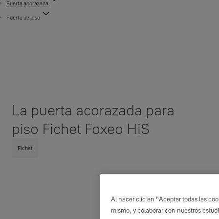
Puerta acorazada
Puerta de piso
La puerta acorazada para
piso Fichet Foxeo HiS
Fichet
Al hacer clic en “Aceptar todas las cook
mismo, y colaborar con nuestros estudi