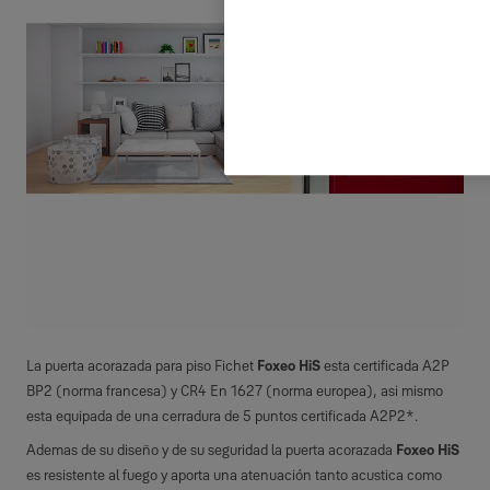
La puerta acorazada para piso Fichet
Foxeo HiS
esta certificada A2P
BP2 (norma francesa) y CR4 En 1627 (norma europea), asi mismo
esta equipada de una cerradura de 5 puntos certificada A2P2*.
Ademas de su diseño y de su seguridad la puerta acorazada
Foxeo HiS
es resistente al fuego y aporta una atenuación tanto acustica como