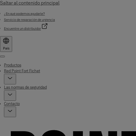
Saltar al contenido principal
¿En qué podemos ayudarle?
Servicio de reparación de urgencia
Encuentre un distribuidor
País
Menu
Productos
Red Point Fort Fichet
Las normas de seguridad
Contacto