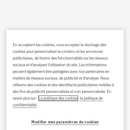
Politique de
En acceptant les cookies, vous acceptez le stockage des
cookies pour personnaliser le contenu et les annonces
confidentialité
publicitaires, de fournir des fonctionnalités sur les réseaux
sociaux et d’analyser l’utilisation du site. Les informations
ASSA ABLOY France s'engage à protéger vos
peuvent également être partagées avec nos partenaires en
matière de réseaux sociaux, de publicité et d’analyse. Nous
données personnelles. Cet avis de confidentialité
utilisons des cookies et des identifiants publicitaires mobiles à
décrit :
des fins de publicité personnalisée et non personnalisée. En
savoir plus sur :
La politique des cookies
la politique de
Les types de données personnelles que nous
confidentialité
recueillons en rapport avec ce site
Comment nous utilisons cette information et
Modifier mes paramètres de cookies
pourquoi