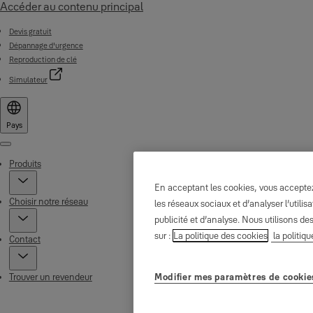
Accéder au contenu principal
Devis gratuit
Dépannage d'urgence
Reproduction de clé
Simulateur
Pays
Menu
Produits
En acceptant les cookies, vous acceptez 
Choisir notre réseau
les réseaux sociaux et d’analyser l’util
publicité et d’analyse. Nous utilisons de
sur :
La politique des cookies
la politiqu
Contact
Modifier mes paramètres de cookie
Trouver un revendeur