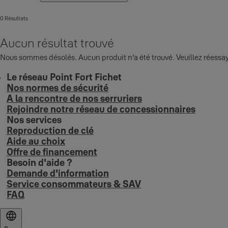
0 Résultats
Aucun résultat trouvé
Nous sommes désolés. Aucun produit n’a été trouvé. Veuillez réessay
Le réseau Point Fort Fichet
Nos normes de sécurité
A la rencontre de nos serruriers
Rejoindre notre réseau de concessionnaires
Nos services
Reproduction de clé
Aide au choix
Offre de financement
Besoin d'aide ?
Demande d'information
Service consommateurs & SAV
FAQ