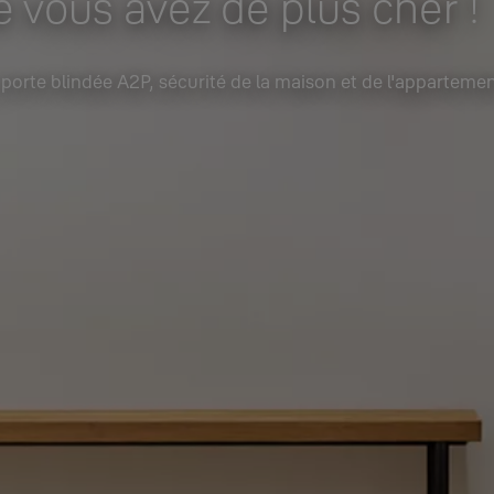
 vous avez de plus cher !
 porte blindée A2P, sécurité de la maison et de l'appartemen