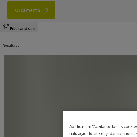
Orcamento
Produtos
Filter and sort
1 Resultado
Ao clicar em "Aceitar todos os cooki
utilização do site e ajudar nas nossas