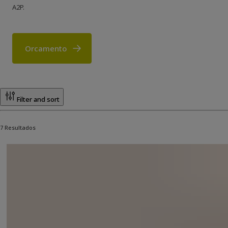
A2P.
Orcamento
Produtos
Filter and sort
7 Resultados