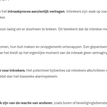
e het
inbraakproces aanzienlijk vertragen
. Inbrekers zijn vaak op z
ker.
on lastig om er doorheen te breken. Dit betekent dat de inbreker me
innenkomen, hun buit maken en onopgemerkt ontsnappen. Een gepantse
 maar het biedt op het eigenlijke moment van de inbraak geen vertra
 voor inbrekers.
Het potentieel tijdverlies zal inbrekers afschrikk
ddel dan het klassieke alarmsysteem.
jk zijn van de reactie van anderen
, zoals buren of beveiligingsdienst