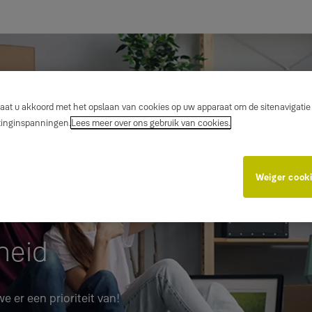
gaat u akkoord met het opslaan van cookies op uw apparaat om de sitenavigatie t
etinginspanningen.
Lees meer over ons gebruik van cookies.
Weiger cook
heid
 er een prioriteit van!