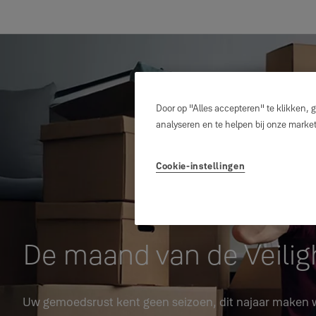
Door op "Alles accepteren" te klikken, 
analyseren en te helpen bij onze mark
Cookie-instellingen
De maand van de Veilig
Uw gemoedsrust kent geen seizoen, dit najaar maken we