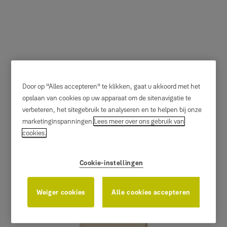
Foxeo PFB - Gepantserde
Door op "Alles accepteren" te klikken, gaat u akkoord met het
deuren Fichet
opslaan van cookies op uw apparaat om de sitenavigatie te
verbeteren, het sitegebruik te analyseren en te helpen bij onze
marketinginspanningen.
Lees meer over ons gebruik van
Fichet
cookies.
Cookie-instellingen
Weiger cookies
Alle cookies accepteren