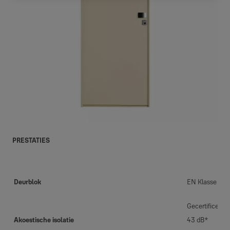
PRESTATIES
Deurblok
EN Klasse 3
Gecertificee
Akoestische isolatie
43 dB*