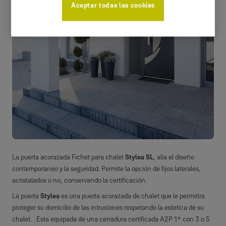
Aceptar todas las cookies
La puerta acorazada Fichet para chalet
Stylea SL
, alia el diseño
contemporaneo y la seguridad. Permite la opción de fijos laterales,
acristalados o no, conservando la certificación.
La puerta
Stylea
es una puerta acorazada de chalet que le permitira
proteger su domicilio de las intrusiones respetando la estetica de su
chalet. . Esta equipada de una cerradura certificada A2P 1* con 3 o 5