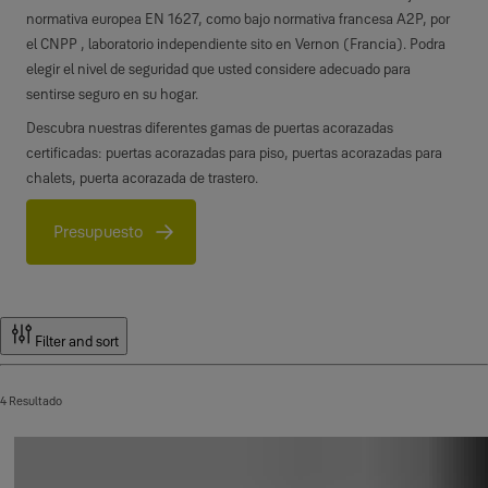
normativa europea EN 1627, como bajo normativa francesa A2P, por
el CNPP , laboratorio independiente sito en Vernon (Francia). Podra
elegir el nivel de seguridad que usted considere adecuado para
sentirse seguro en su hogar.
Descubra nuestras diferentes gamas de puertas acorazadas
certificadas: puertas acorazadas para piso, puertas acorazadas para
chalets, puerta acorazada de trastero.
Presupuesto
Productos
Filter and sort
4 Resultado