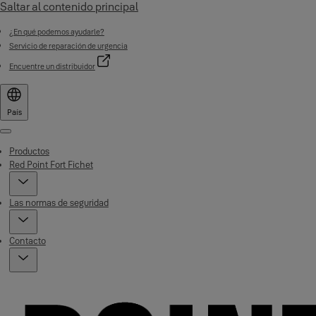
Saltar al contenido principal
¿En qué podemos ayudarle?
Servicio de reparación de urgencia
Encuentre un distribuidor
País
Menu
Productos
Red Point Fort Fichet
Las normas de seguridad
Contacto