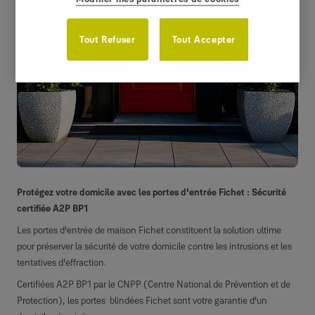
Tout Refuser
Tout Accepter
Protégez votre domicile avec les portes d'entrée Fichet : Sécurité
certifiée A2P BP1
Les portes d'entrée de maison Fichet constituent la solution ultime
pour préserver la sécurité de votre domicile contre les intrusions et les
tentatives d'effraction.
Certifiées A2P BP1 par le CNPP (Centre National de Prévention et de
Protection), les portes blindées Fichet sont votre garantie d'un