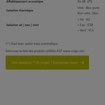
Affaiblissement acoustique
34 dB
(*)
Vitré : Bloc-porte : 
Isolation thermique
Non-vitré : Bloc-por
> Air : A2
Isolation air / eau / vent
> Eau : E3B
> Vent : VC4
(*) Sauf avec option balai automatique
Retrouvez la liste des produits certifiés A2P www.cnpp.com
Une question ? Un projet ? Contactez-nous