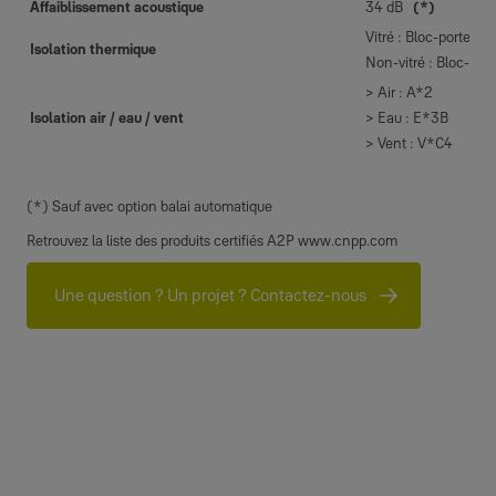
Affaiblissement acoustique
34 dB
(*)
Vitré : Bloc-porte : 
Isolation thermique
Non-vitré : Bloc-por
> Air : A*2
Isolation air / eau / vent
> Eau : E*3B
> Vent : V*C4
(*) Sauf avec option balai automatique
Retrouvez la liste des produits certifiés A2P www.cnpp.com
Une question ? Un projet ? Contactez-nous