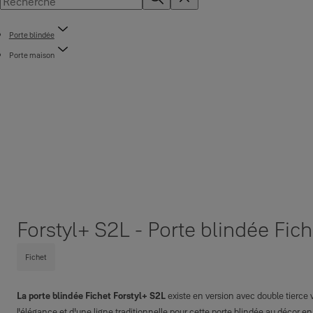
Porte blindée
Porte maison
Forstyl+ S2L - Porte blindée Fich
Fichet
La porte blindée Fichet Forstyl+ S2L
existe en version avec double tierce 
l'élégance et d'une ligne traditionnelle pour cette porte blindée au décor e