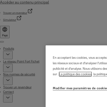
Accéder au contenu principal
Trouver un revendeur
Simulateur
Pays
Menu
Produits
En acceptant les cookies, vous acceptez 
Le réseau Point Fort Fichet
les réseaux sociaux et d’analyser l’util
publicité et d’analyse. Nous utilisons de
sur :
La politique des cookies
la politiqu
Nos normes de sécurité
Trouver un revendeur
Modifier mes paramètres de cookie
Contact