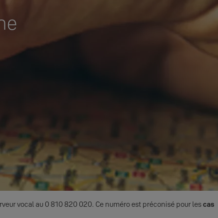
che
rveur vocal au 0 810 820 020. Ce numéro est préconisé pour les
cas