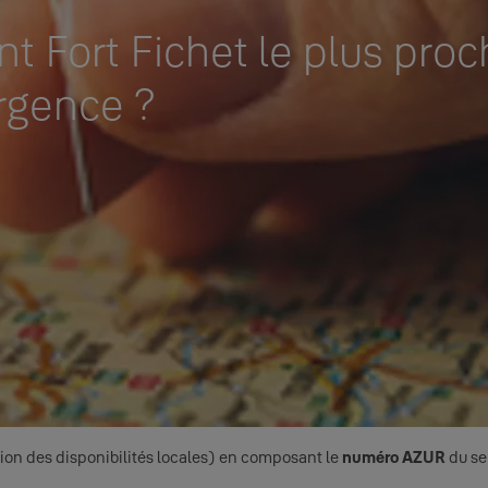
t Fort Fichet le plus pro
urgence ?
ion des disponibilités locales) en composant le
numéro AZUR
du se