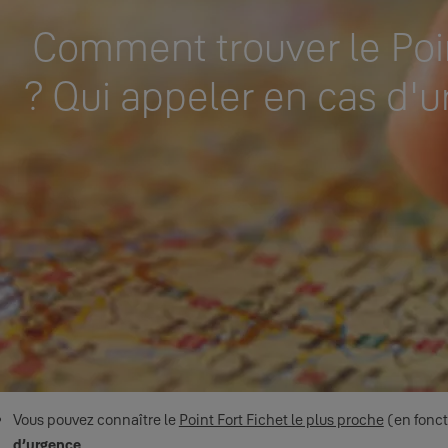
Comment trouver le Poin
? Qui appeler en cas d'
Vous pouvez connaître le
Point Fort Fichet le plus proche
(en fonct
d’urgence
.