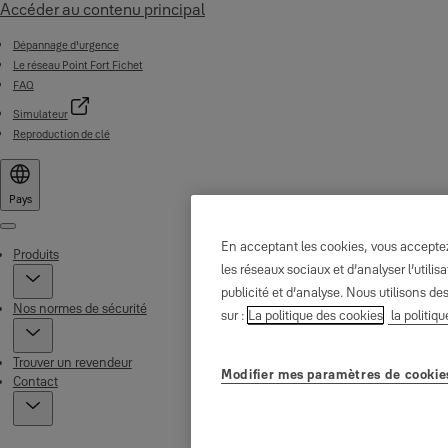
Accéder au contenu principal
Dépannage d'urgence
Le réseau Point Fort Fichet
FAQ
Simulateur
Reproduction de clé
Pays
Menu
En acceptant les cookies, vous acceptez 
Produits
les réseaux sociaux et d’analyser l’util
publicité et d’analyse. Nous utilisons de
Nos normes de sécurité
sur :
La politique des cookies
la politiqu
Trouver un revendeur
Modifier mes paramètres de cookie
Contact