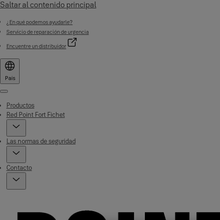
Saltar al contenido principal
¿En qué podemos ayudarle?
Servicio de reparación de urgencia
Encuentre un distribuidor
País
Menu
Productos
Red Point Fort Fichet
Las normas de seguridad
Contacto