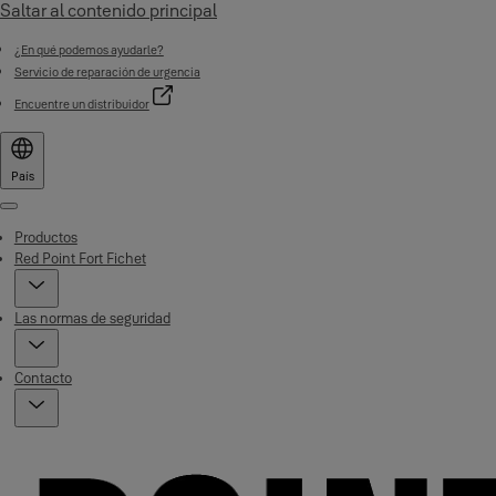
Saltar al contenido principal
¿En qué podemos ayudarle?
Servicio de reparación de urgencia
Encuentre un distribuidor
País
Menu
Productos
Red Point Fort Fichet
Las normas de seguridad
Contacto