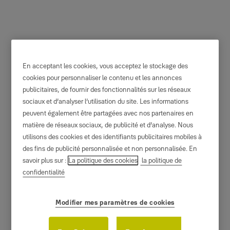
En acceptant les cookies, vous acceptez le stockage des
cookies pour personnaliser le contenu et les annonces
Centre de contact
publicitaires, de fournir des fonctionnalités sur les réseaux
confidentialité
sociaux et d’analyser l’utilisation du site. Les informations
peuvent également être partagées avec nos partenaires en
matière de réseaux sociaux, de publicité et d’analyse. Nous
Vous souhaitez vérifier ou mettre à jour vos données
utilisons des cookies et des identifiants publicitaires mobiles à
personnelles ou nous poser une question relative à
des fins de publicité personnalisée et non personnalisée. En
la confidentialité ? Nous sommes là pour vous aider.
savoir plus sur :
La politique des cookies
la politique de
confidentialité
Modifier mes paramètres de cookies