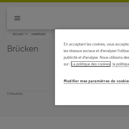
Accéder au contenu principal
Devis gratuit
Dépannage d'urgence
Reproduction de clé
Simulateur
Menu
Accueil
undefined
En acceptant les cookies, vous acceptez 
Brücken
les réseaux sociaux et d’analyser l’util
publicité et d’analyse. Nous utilisons de
sur :
La politique des cookies
la politiqu
Filtrer
Modifier mes paramètres de cookie
0 Résultats