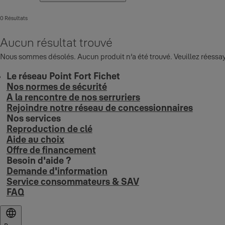
0 Résultats
Aucun résultat trouvé
Nous sommes désolés. Aucun produit n’a été trouvé. Veuillez réessay
Le réseau Point Fort Fichet
Nos normes de sécurité
A la rencontre de nos serruriers
Rejoindre notre réseau de concessionnaires
Nos services
Reproduction de clé
Aide au choix
Offre de financement
Besoin d'aide ?
Demande d'information
Service consommateurs & SAV
FAQ