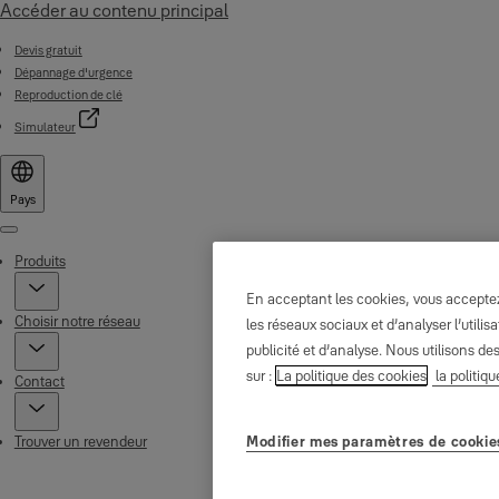
Accéder au contenu principal
Devis gratuit
Dépannage d'urgence
Reproduction de clé
Simulateur
Pays
Menu
Produits
En acceptant les cookies, vous acceptez 
Choisir notre réseau
les réseaux sociaux et d’analyser l’util
publicité et d’analyse. Nous utilisons de
sur :
La politique des cookies
la politiqu
Contact
Modifier mes paramètres de cookie
Trouver un revendeur