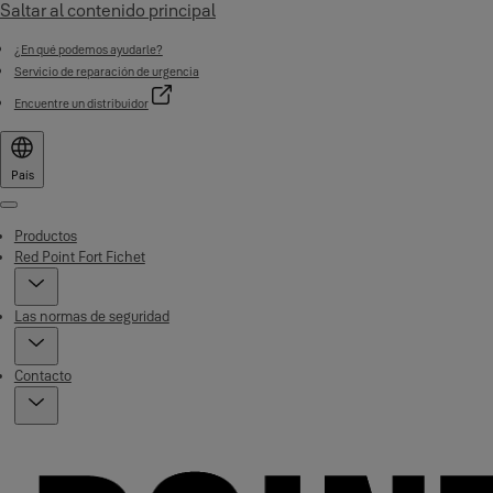
Saltar al contenido principal
¿En qué podemos ayudarle?
Servicio de reparación de urgencia
Encuentre un distribuidor
País
Menu
Productos
Red Point Fort Fichet
Las normas de seguridad
Contacto